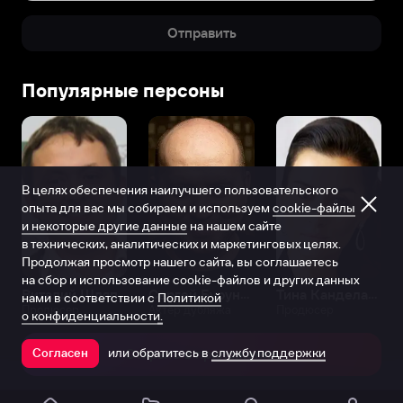
Отправить
Популярные персоны
В целях обеспечения наилучшего пользовательского
опыта для вас мы собираем и используем
cookie-файлы
и некоторые другие данные
на нашем сайте
в технических, аналитических и маркетинговых целях.
Продолжая просмотр нашего сайта, вы соглашаетесь
на сбор и использование cookie-файлов и других данных
Виталий Шляппо
Сергей Бурунов
Тина Канделаки
нами в соответствии с
Политикой
Продюсер
Актёр дубляжа
Продюсер
о конфиденциальности.
или обратитесь в
службу поддержки
Согласен
Открыть в приложении