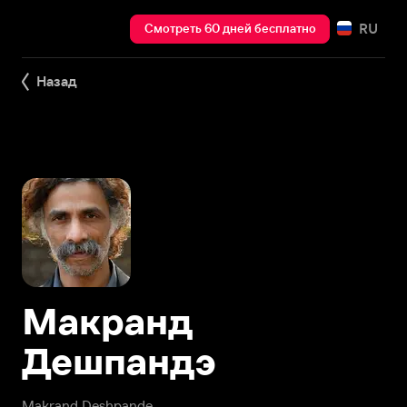
RU
Смотреть 60 дней бесплатно
Назад
Макранд
Дешпандэ
Makrand Deshpande