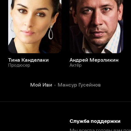
а Канделаки
Андрей Мерзликин
юсер
Актёр
Актёр
Мой Иви
Мансур Гусейнов
Служба поддержки
Мы всегда готовы вам помочь.
Наши операторы онлайн 24/7
Написать в чате
окода
ask.ivi.ru