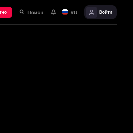
ск
RU
Войти