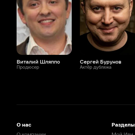
Виталий Шляппо
Сергей Бурунов
Тин
Продюсер
Актёр дубляжа
Прод
О нас
Разделы
О компании
Мой Иви
Вакансии
Фильмы
Программа бета-тестирования
Сериалы
Информация для партнёров
Мультфильмы
Размещение рекламы
Статьи
Пользовательское соглашение
Активация пром
Политика конфиденциальности