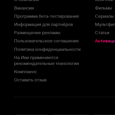
На Иви применяются
рекомендательные технологии
Комплаенс
Оставить отзыв
Загрузить в
Доступно в
Смотрите на
App Store
Google Play
Smart TV
В целях обеспечения наилучшего пользовательского опыта для ва
аналитических и маркетинговых целях. Продолжая просмотр нашего
©
2026
ООО «Иви.ру»
с
Политикой о конфиденциальности.
HBO ® and related service marks are the property of Home 
или обратитесь в
службу поддержки
Согласен