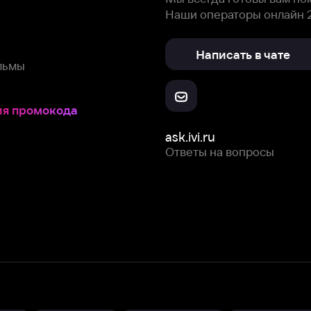
Ответы на вопросы
Скачайте из
Откройте в
Все устройства
RuStore
AppGallery
с мы собираем и используем
cookie-файлы и некоторые другие да
 сайта, вы соглашаетесь на сбор и использование cookie-файлов 
Box Office, Inc