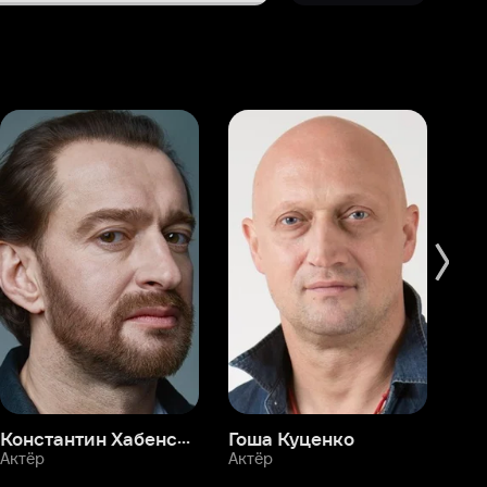
Константин Хабенский
Гоша Куценко
Фёдор Бондарчук
П
Актёр
Актёр
Ак