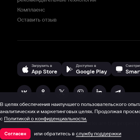
В целях обеспечения наилучшего пользовательского опыта для ва
аналитических и маркетинговых целях. Продолжая просмотр нашего
©
2026
ООО «Иви.ру»
с
Политикой о конфиденциальности.
HBO ® and related service marks are the property of Home 
или обратитесь в
службу поддержки
Согласен