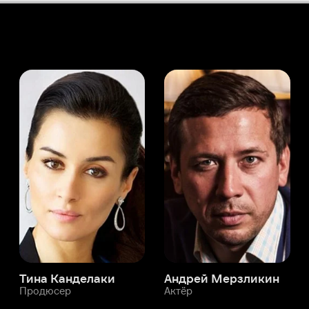
а Канделаки
Андрей Мерзликин
юсер
Актёр
Актёр
Мой Иви
Мануэль Арангиз
Служба поддержки
Мы всегда готовы вам помочь.