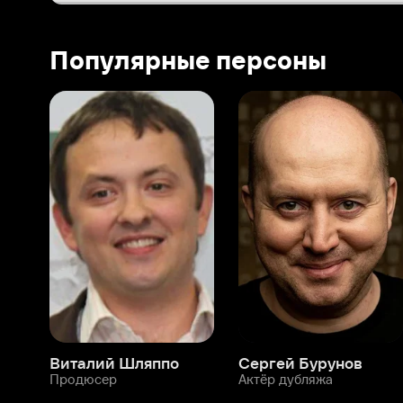
Виталий Шляппо
Сергей Бурунов
Тин
Продюсер
Актёр дубляжа
Прод
О нас
Разделы
О компании
Мой Иви