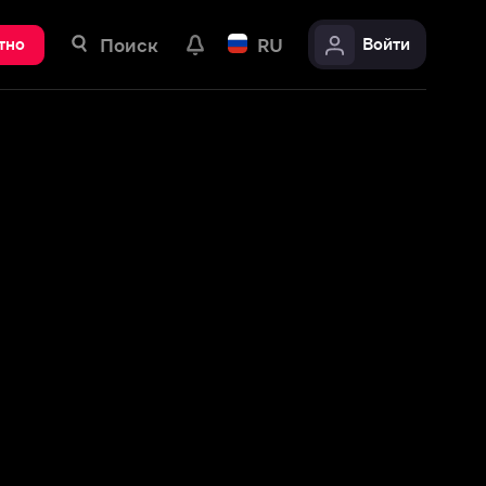
ск
RU
Войти