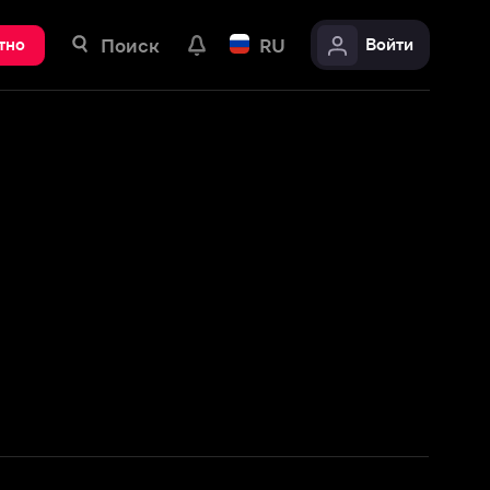
ск
RU
Войти