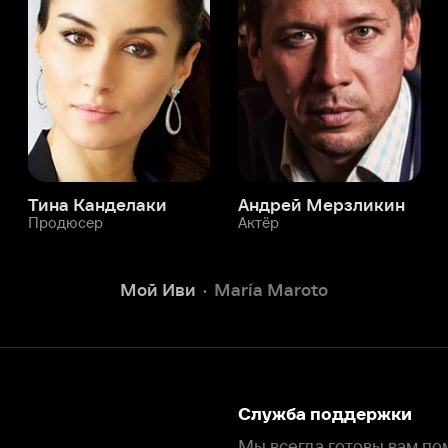
а Канделаки
Андрей Мерзликин
юсер
Актёр
Актёр
Мой Иви
María Maroto
Служба поддержки
Мы всегда готовы вам помочь.
Наши операторы онлайн 24/7
Написать в чате
окода
ask.ivi.ru