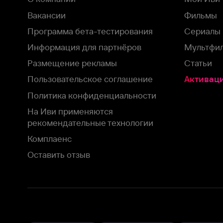
На Иви применяются
рекомендательные технологии
Комплаенс
Оставить отзыв
Загрузить в
Доступно в
Смотрите на
App Store
Google Play
Smart TV
В целях обеспечения наилучшего пользовательского опыта для ва
аналитических и маркетинговых целях. Продолжая просмотр нашего
©
2026
ООО «Иви.ру»
с
Политикой о конфиденциальности.
HBO ® and related service marks are the property of Home 
или обратитесь в
службу поддержки
Согласен