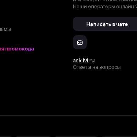
Ответы на вопросы
Скачайте из
Откройте в
Все устройства
RuStore
AppGallery
с мы собираем и используем
cookie-файлы и некоторые другие да
 сайта, вы соглашаетесь на сбор и использование cookie-файлов 
Box Office, Inc