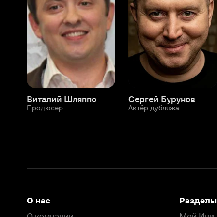
Виталий Шляппо
Сергей Бурунов
Тин
Продюсер
Актёр дубляжа
Прод
О нас
Разделы
О компании
Мой Иви
Вакансии
Фильмы
Программа бета-тестирования
Сериалы
Информация для партнёров
Мультфильмы
Размещение рекламы
Статьи
Пользовательское соглашение
Активация пром
Политика конфиденциальности