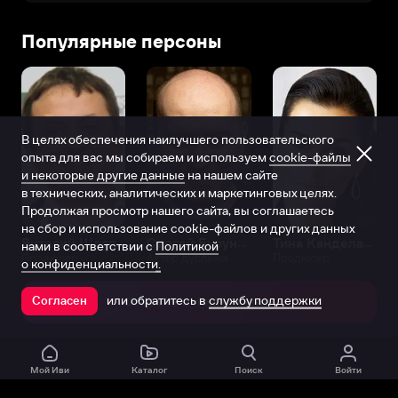
Популярные персоны
В целях обеспечения наилучшего пользовательского
опыта для вас мы собираем и используем
cookie-файлы
и некоторые другие данные
на нашем сайте
в технических, аналитических и маркетинговых целях.
Продолжая просмотр нашего сайта, вы соглашаетесь
на сбор и использование cookie-файлов и других данных
Виталий Шляппо
Сергей Бурунов
Тина Канделаки
нами в соответствии с
Политикой
Продюсер
Актёр дубляжа
Продюсер
о конфиденциальности.
или обратитесь в
службу поддержки
Согласен
Открыть в приложении
Мой Иви
Каталог
Поиск
Войти