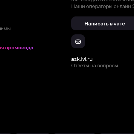
Ответы на вопросы
Скачайте из
Откройте в
Все устройства
RuStore
AppGallery
с мы собираем и используем
cookie-файлы и некоторые другие да
 сайта, вы соглашаетесь на сбор и использование cookie-файлов 
Box Office, Inc