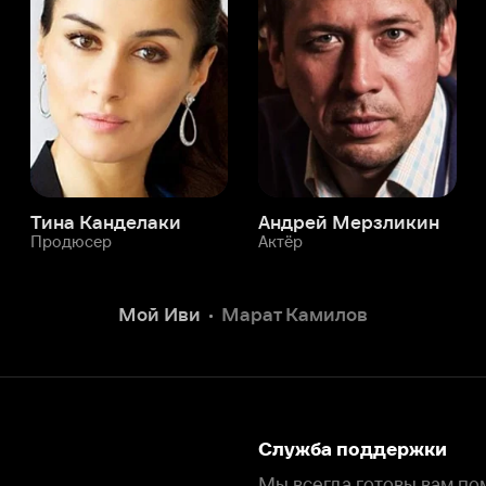
а Канделаки
Андрей Мерзликин
юсер
Актёр
Актёр
Мой Иви
Марат Камилов
Служба поддержки
Мы всегда готовы вам помочь.
Наши операторы онлайн 24/7
Написать в чате
окода
ask.ivi.ru