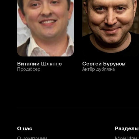
Виталий Шляппо
Сергей Бурунов
Тин
Продюсер
Актёр дубляжа
Прод
О нас
Разделы
О компании
Мой Иви
Вакансии
Фильмы
Программа бета-тестирования
Сериалы
Информация для партнёров
Мультфильмы
Размещение рекламы
Статьи
Пользовательское соглашение
Активация пром
Политика конфиденциальности