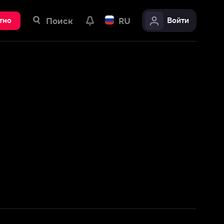
ск
RU
Войти