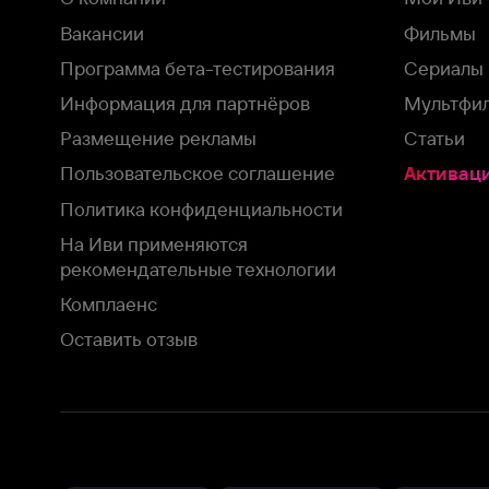
На Иви применяются
рекомендательные технологии
Комплаенс
Оставить отзыв
Загрузить в
Доступно в
Смотрите на
App Store
Google Play
Smart TV
В целях обеспечения наилучшего пользовательского опыта для ва
аналитических и маркетинговых целях. Продолжая просмотр нашего
©
2026
ООО «Иви.ру»
с
Политикой о конфиденциальности.
HBO ® and related service marks are the property of Home 
или обратитесь в
службу поддержки
Согласен