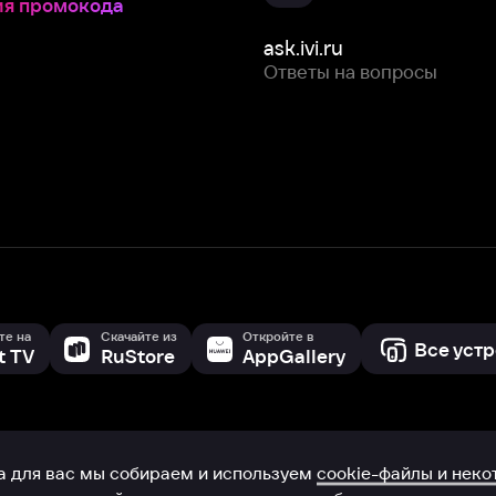
Скачайте из
Откройте в
Все устройства
RuStore
AppGallery
с мы собираем и используем
cookie-файлы и некоторые другие да
 сайта, вы соглашаетесь на сбор и использование cookie-файлов 
Box Office, Inc