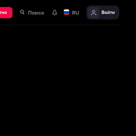
ск
RU
Войти