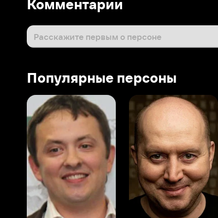
Популярные персоны
Виталий Шляппо
Сергей Бурунов
Тин
Продюсер
Актёр дубляжа
Прод