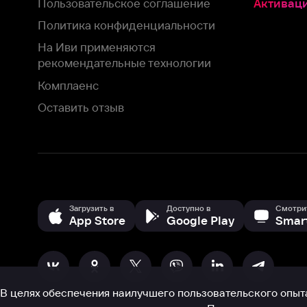
Загрузить в
Доступно в
Смотрите на
App Store
Google Play
Smart TV
В целях обеспечения наилучшего пользовательского опыта для ва
аналитических и маркетинговых целях. Продолжая просмотр нашего
©
2026
ООО «Иви.ру»
с
Политикой о конфиденциальности.
HBO ® and related service marks are the property of Home 
или обратитесь в
службу поддержки
Согласен