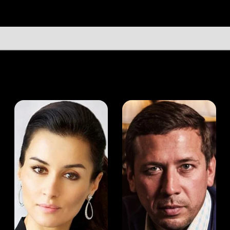
а Канделаки
Андрей Мерзликин
юсер
Актёр
Актёр
Мой Иви
Маргарита Мовсесян