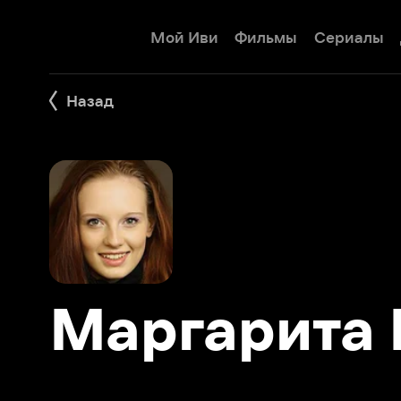
Мой Иви
Фильмы
Сериалы
Детям
Назад
Маргарита М
Фильмы 3