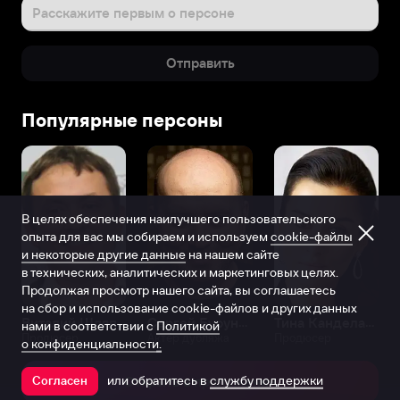
Расскажите первым о персоне
Отправить
Популярные персоны
В целях обеспечения наилучшего пользовательского
опыта для вас мы собираем и используем
cookie-файлы
и некоторые другие данные
на нашем сайте
в технических, аналитических и маркетинговых целях.
Продолжая просмотр нашего сайта, вы соглашаетесь
на сбор и использование cookie-файлов и других данных
Виталий Шляппо
Сергей Бурунов
Тина Канделаки
нами в соответствии с
Политикой
Продюсер
Актёр дубляжа
Продюсер
о конфиденциальности.
или обратитесь в
службу поддержки
Согласен
Открыть в приложении