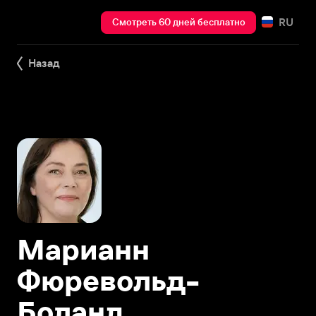
RU
Смотреть 60 дней бесплатно
Назад
Марианн
Фюревольд-
Боланд,