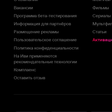
На Иви применяются
рекомендательные технологии
Комплаенс
Оставить отзыв
Загрузить в
Доступно в
Смотрите на
App Store
Google Play
Smart TV
В целях обеспечения наилучшего пользовательского опыта для ва
аналитических и маркетинговых целях. Продолжая просмотр нашего
©
2026
ООО «Иви.ру»
с
Политикой о конфиденциальности.
HBO ® and related service marks are the property of Home 
или обратитесь в
службу поддержки
Согласен