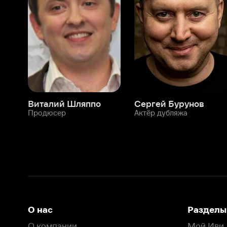
Виталий Шляппо
Сергей Бурунов
Тин
Продюсер
Актёр дубляжа
Прод
О нас
Разделы
О компании
Мой Иви
Вакансии
Фильмы
Программа бета-тестирования
Сериалы
Информация для партнёров
Мультфильмы
Размещение рекламы
Статьи
Пользовательское соглашение
Активация пром
Политика конфиденциальности