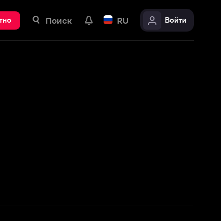
ск
RU
Войти