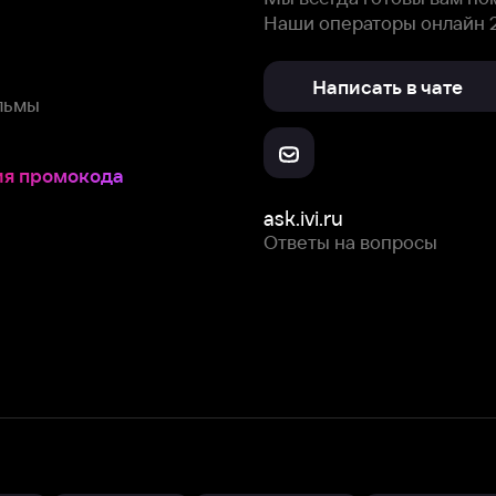
Ответы на вопросы
Скачайте из
Откройте в
Все устройства
RuStore
AppGallery
с мы собираем и используем
cookie-файлы и некоторые другие да
 сайта, вы соглашаетесь на сбор и использование cookie-файлов 
Box Office, Inc