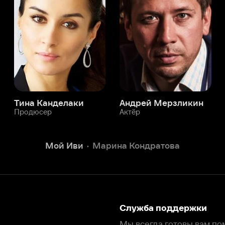
а Канделаки
Андрей Мерзликин
юсер
Актёр
Актёр
Мой Иви
Марина Кондратова
Служба поддержки
Мы всегда готовы вам помочь.
Наши операторы онлайн 24/7
Написать в чате
окода
ask.ivi.ru