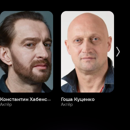
Константин Хабенский
Гоша Куценко
Фёдор Бондарчук
П
Актёр
Актёр
Ак