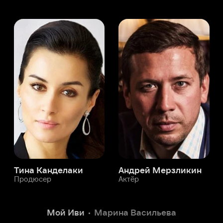
а Канделаки
Андрей Мерзликин
юсер
Актёр
Актёр
Мой Иви
Марина Васильева
Служба поддержки
Мы всегда готовы вам помочь.
Наши операторы онлайн 24/7