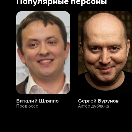
Виталий Шляппо
Сергей Бурунов
Тин
Продюсер
Актёр дубляжа
Прод
О нас
Разделы
О компании
Мой Иви
Вакансии
Фильмы
Программа бета-тестирования
Сериалы