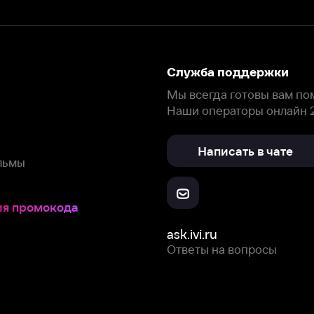
Написать в чате
окода
ask.ivi.ru
Ответы на вопросы
Скачайте из
Откройте в
Все устройства
RuStore
AppGallery