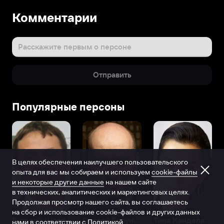
Комментарии
Расскажите первым о персоне
Отправить
Популярные персоны
В целях обеспечения наилучшего пользовательского
опыта для вас мы собираем и используем
cookie-файлы
и некоторые другие данные
на нашем сайте
в технических, аналитических и маркетинговых целях.
Продолжая просмотр нашего сайта, вы соглашаетесь
на сбор и использование cookie-файлов и других данных
Виталий Шляппо
Сергей Бурунов
Тина Канделаки
нами в соответствии с
Политикой