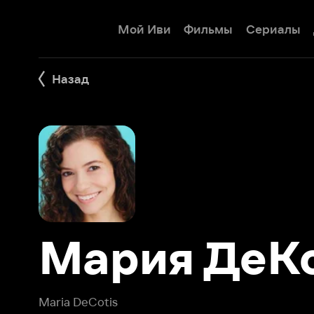
Мой Иви
Фильмы
Сериалы
Детям
Назад
Мария ДеКот
Maria DeCotis