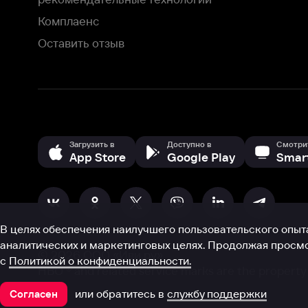
В целях обеспечения наилучшего пользовательского опыта для ва
аналитических и маркетинговых целях. Продолжая просмотр нашего
©
2026
ООО «Иви.ру»
с
Политикой о конфиденциальности.
HBO ® and related service marks are the property of Home 
или обратитесь в
службу поддержки
Согласен