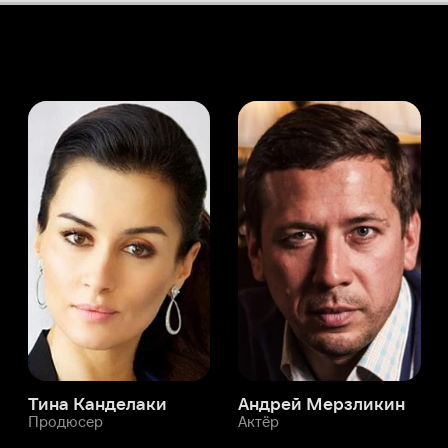
а Канделаки
Андрей Мерзликин
юсер
Актёр
Актёр
Мой Иви
Мария ДеКотис
Служба поддержки
Мы всегда готовы вам помочь.