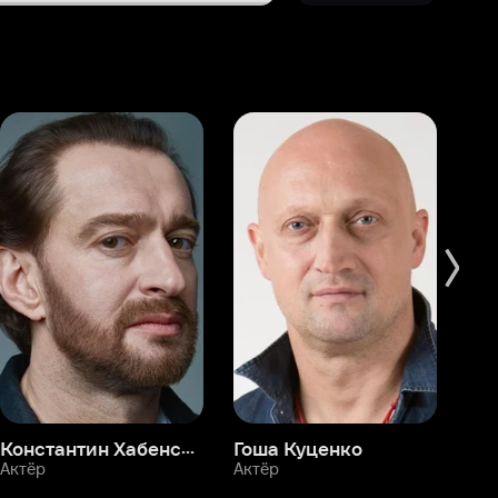
Константин Хабенский
Гоша Куценко
Фёдор Бондарчук
П
Актёр
Актёр
Ак