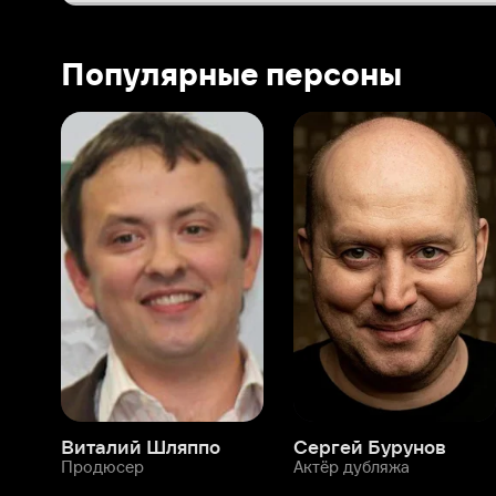
Виталий Шляппо
Сергей Бурунов
Тин
Продюсер
Актёр дубляжа
Прод
О нас
Разделы
О компании
Мой Иви