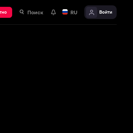
ск
RU
Войти