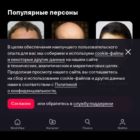
Популярные персоны
В целях обеспечения наилучшего пользовательского
опыта для вас мы собираем и используем
cookie-файлы
и некоторые другие данные
на нашем сайте
в технических, аналитических и маркетинговых целях.
Продолжая просмотр нашего сайта, вы соглашаетесь
на сбор и использование cookie-файлов и других данных
Виталий Шляппо
Сергей Бурунов
Тина Канделаки
нами в соответствии с
Политикой
Продюсер
Актёр дубляжа
Продюсер
о конфиденциальности.
или обратитесь в
службу поддержки
Согласен
Открыть в приложении
Мой Иви
Каталог
Поиск
Войти