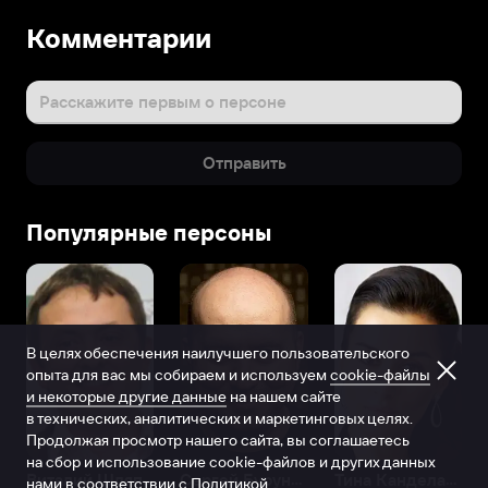
Комментарии
Расскажите первым о персоне
Отправить
Популярные персоны
В целях обеспечения наилучшего пользовательского
опыта для вас мы собираем и используем
cookie-файлы
и некоторые другие данные
на нашем сайте
в технических, аналитических и маркетинговых целях.
Продолжая просмотр нашего сайта, вы соглашаетесь
на сбор и использование cookie-файлов и других данных
Виталий Шляппо
Сергей Бурунов
Тина Канделаки
нами в соответствии с
Политикой