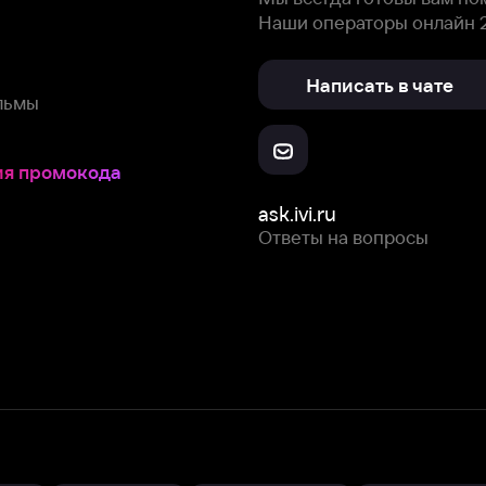
Ответы на вопросы
Скачайте из
Откройте в
Все устройства
RuStore
AppGallery
с мы собираем и используем
cookie-файлы и некоторые другие да
 сайта, вы соглашаетесь на сбор и использование cookie-файлов 
Box Office, Inc