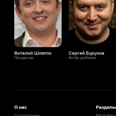
Виталий Шляппо
Сергей Бурунов
Тин
Продюсер
Актёр дубляжа
Прод
О нас
Разделы
О компании
Мой Иви
Вакансии
Фильмы
Программа бета-тестирования
Сериалы
Информация для партнёров
Мультфильмы
Размещение рекламы
Статьи
Пользовательское соглашение
Активация пром
Политика конфиденциальности