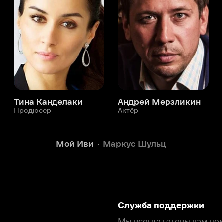
а Канделаки
Андрей Мерзликин
юсер
Актёр
Актёр
Мой Иви
Маркус Шульц
Служба поддержки
Мы всегда готовы вам помочь.
Наши операторы онлайн 24/7
Написать в чате
окода
ask.ivi.ru