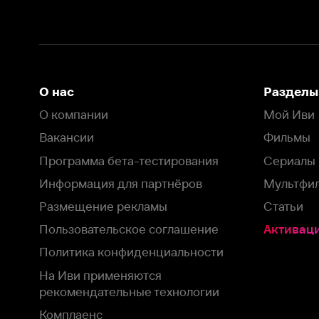
Размещение рекламы
Статьи
Пользовательское соглашение
Активация пром
Политика конфиденциальности
На Иви применяются
рекомендательные технологии
Комплаенс
Оставить отзыв
Загрузить в
Доступно в
Смотрите на
App Store
Google Play
Smart TV
В целях обеспечения наилучшего пользовательского опыта для ва
аналитических и маркетинговых целях. Продолжая просмотр нашего
©
2026
ООО «Иви.ру»