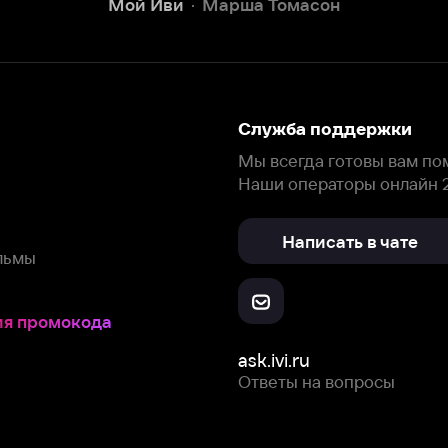
окода
ask.ivi.ru
Ответы на вопросы
Скачайте из
Откройте в
Все устройства
RuStore
AppGallery
с мы собираем и используем
cookie-файлы и некоторые другие да
 сайта, вы соглашаетесь на сбор и использование cookie-файлов 