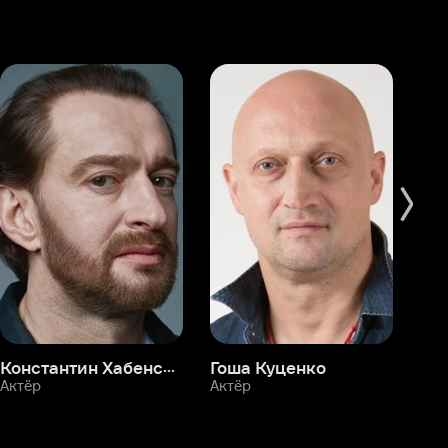
Константин Хабенский
Гоша Куценко
Фёдор Бондарчук
П
Актёр
Актёр
Ак