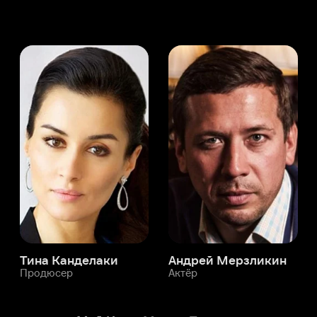
а Канделаки
Андрей Мерзликин
юсер
Актёр
Актёр
Мой Иви
Марша Томасон
Служба поддержки
Мы всегда готовы вам помочь.
Наши операторы онлайн 24/7
Написать в чате