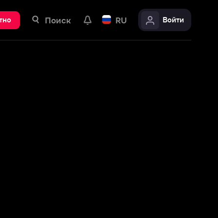
ск
RU
Войти