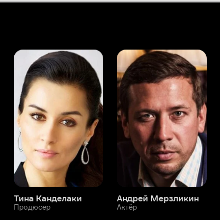
а Канделаки
Андрей Мерзликин
юсер
Актёр
Актёр
Мой Иви
Марциал Фужерон
Служба поддержки
Мы всегда готовы вам помочь.