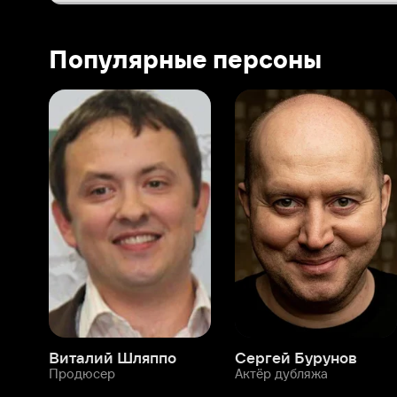
Виталий Шляппо
Сергей Бурунов
Тин
Продюсер
Актёр дубляжа
Прод
О нас
Разделы
О компании
Мой Иви