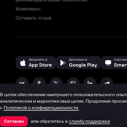
В целях обеспечения наилучшего пользовательского опыта для ва
аналитических и маркетинговых целях. Продолжая просмотр нашего
©
2026
ООО «Иви.ру»
с
Политикой о конфиденциальности.
HBO ® and related service marks are the property of Home 
или обратитесь в
службу поддержки
Согласен