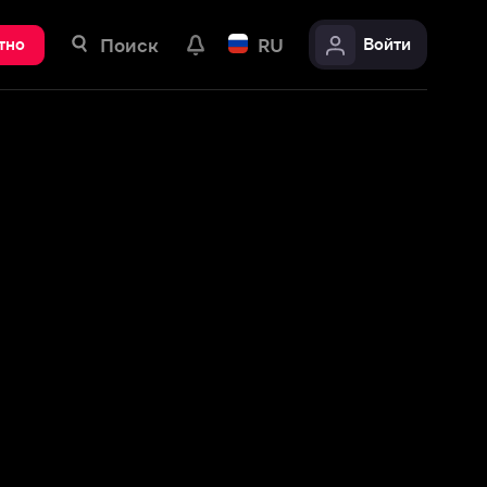
ск
RU
Войти