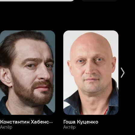
Константин Хабенский
Гоша Куценко
Фёдор Бондарчук
П
Актёр
Актёр
Ак