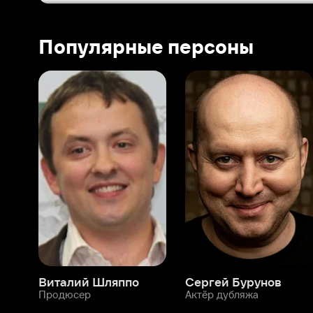
Виталий Шляппо
Сергей Бурунов
Тин
Продюсер
Актёр дубляжа
Прод
О нас
Разделы
О компании
Мой Иви