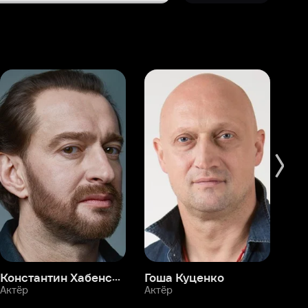
Константин Хабенский
Гоша Куценко
Фёдор Бондарчук
П
Актёр
Актёр
Ак