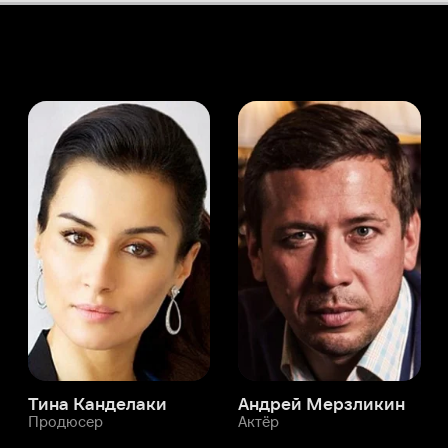
а Канделаки
Андрей Мерзликин
юсер
Актёр
Актёр
Мой Иви
Марван Амескер
Служба поддержки
Мы всегда готовы вам помочь.