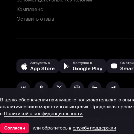
В целях обеспечения наилучшего пользовательского опыта для ва
аналитических и маркетинговых целях. Продолжая просмотр нашего
©
2026
ООО «Иви.ру»
с
Политикой о конфиденциальности.
HBO ® and related service marks are the property of Home 
или обратитесь в
службу поддержки
Согласен