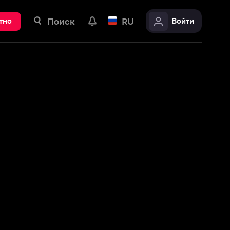
ск
RU
Войти