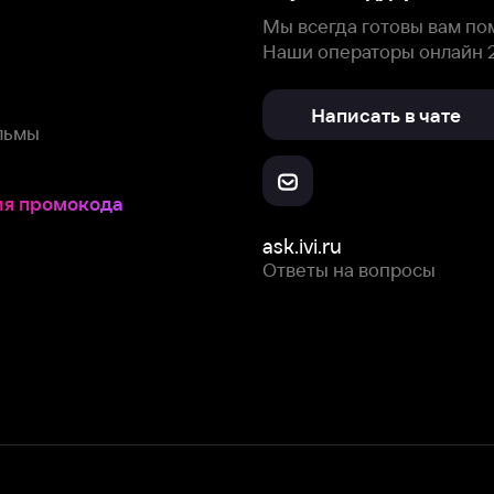
Скачайте из
Откройте в
Все устройства
RuStore
AppGallery
с мы собираем и используем
cookie-файлы и некоторые другие да
 сайта, вы соглашаетесь на сбор и использование cookie-файлов 
Box Office, Inc