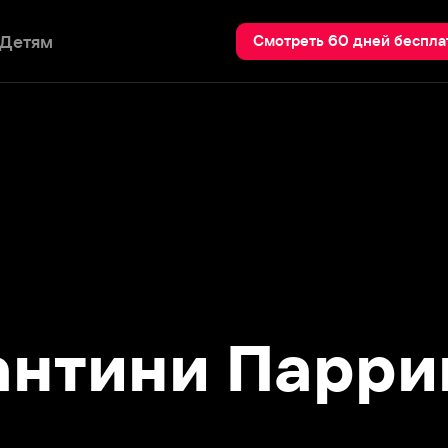
Пои
Смотреть 60 дней бесплатно
тини Паррини