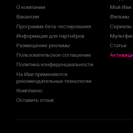
рекомендательные технологии
Комплаенс
Оставить отзыв
Загрузить в
Доступно в
Смотрите на
App Store
Google Play
Smart TV
В целях обеспечения наилучшего пользовательского опыта для ва
аналитических и маркетинговых целях. Продолжая просмотр нашего
©
2026
ООО «Иви.ру»
с
Политикой о конфиденциальности.
HBO ® and related service marks are the property of Home 
или обратитесь в
службу поддержки
Согласен