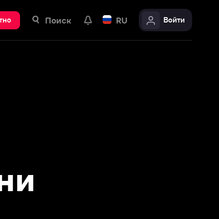
ск
RU
Войти