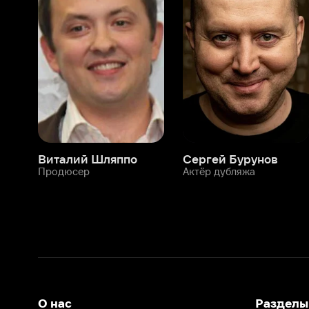
Виталий Шляппо
Сергей Бурунов
Тин
Продюсер
Актёр дубляжа
Прод
О нас
Разделы
О компании
Мой Иви
Вакансии
Фильмы
Программа бета-тестирования
Сериалы
Информация для партнёров
Мультфильмы
Размещение рекламы
Статьи
Пользовательское соглашение
Активация пром
Политика конфиденциальности
На Иви применяются