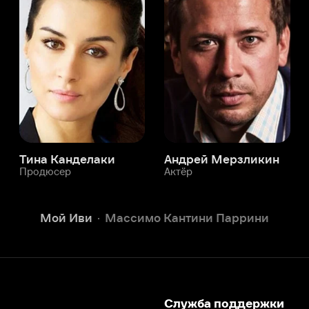
а Канделаки
Андрей Мерзликин
юсер
Актёр
Актёр
Мой Иви
Массимо Кантини Паррини
Служба поддержки
Мы всегда готовы вам помочь.
Наши операторы онлайн 24/7
Написать в чате
окода
ask.ivi.ru
Ответы на вопросы