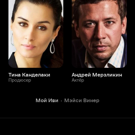
а Канделаки
Андрей Мерзликин
юсер
Актёр
Актёр
Мой Иви
Мэйси Винер
Служба поддержки
Мы всегда готовы вам помочь.
Наши операторы онлайн 24/7
Написать в чате