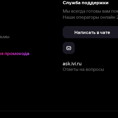
окода
ask.ivi.ru
Ответы на вопросы
Скачайте из
Откройте в
Все устройства
RuStore
AppGallery
с мы собираем и используем
cookie-файлы и некоторые другие да
 сайта, вы соглашаетесь на сбор и использование cookie-файлов 
Box Office, Inc