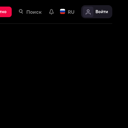
ск
RU
Войти