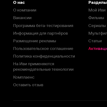
Пользовательское соглашение
Активация пром
Политика конфиденциальности
На Иви применяются
рекомендательные технологии
Комплаенс
Оставить отзыв
Загрузить в
Доступно в
Смотрите на
App Store
Google Play
Smart TV
В целях обеспечения наилучшего пользовательского опыта для ва
аналитических и маркетинговых целях. Продолжая просмотр нашего
©
2026
ООО «Иви.ру»
с
Политикой о конфиденциальности.
HBO ® and related service marks are the property of Home 