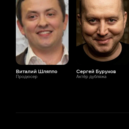
Виталий Шляппо
Сергей Бурунов
Тин
Продюсер
Актёр дубляжа
Прод
О нас
Разделы
О компании
Мой Иви
Вакансии
Фильмы
Программа бета-тестирования
Сериалы
Информация для партнёров
Мультфильмы
Размещение рекламы
Статьи