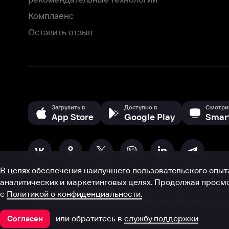
В целях обеспечения наилучшего пользовательского опыта для ва
аналитических и маркетинговых целях. Продолжая просмотр нашего
©
2026
ООО «Иви.ру»
с
Политикой о конфиденциальности.
HBO ® and related service marks are the property of Home 
или обратитесь в
службу поддержки
Согласен