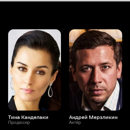
а Канделаки
Андрей Мерзликин
юсер
Актёр
Актёр
Мой Иви
Мелинда Хсю
Служба поддержки
Мы всегда готовы вам помочь.