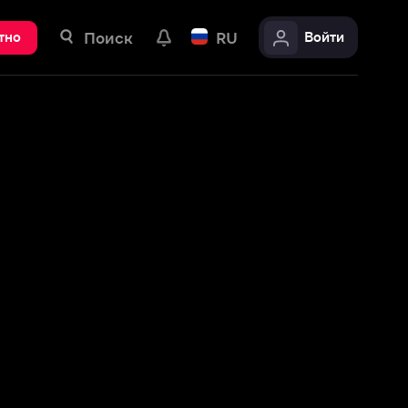
ск
RU
Войти