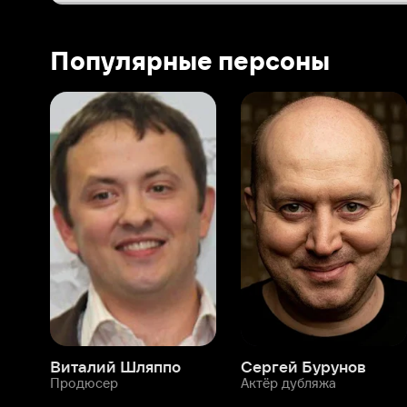
Виталий Шляппо
Сергей Бурунов
Тин
Продюсер
Актёр дубляжа
Прод
О нас
Разделы
О компании
Мой Иви