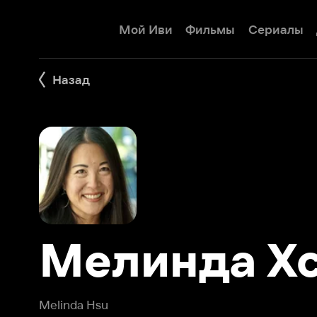
Мой Иви
Фильмы
Сериалы
Детям
Назад
Мелинда Хсю
Melinda Hsu