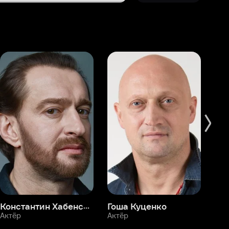
Константин Хабенский
Гоша Куценко
Фёдор Бондарчук
П
Актёр
Актёр
Ак