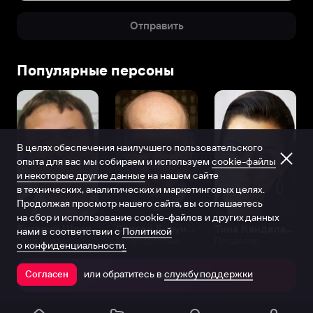
Отправить
Популярные персоны
В целях обеспечения наилучшего пользовательского
опыта для вас мы собираем и используем
cookie-файлы
и некоторые другие данные
на нашем сайте
в технических, аналитических и маркетинговых целях.
Продолжая просмотр нашего сайта, вы соглашаетесь
на сбор и использование cookie-файлов и других данных
Виталий Шляппо
Сергей Бурунов
Тина Канделаки
нами в соответствии с
Политикой
Продюсер
Актёр дубляжа
Продюсер
о конфиденциальности.
или обратитесь в
службу поддержки
Согласен
Открыть в приложении