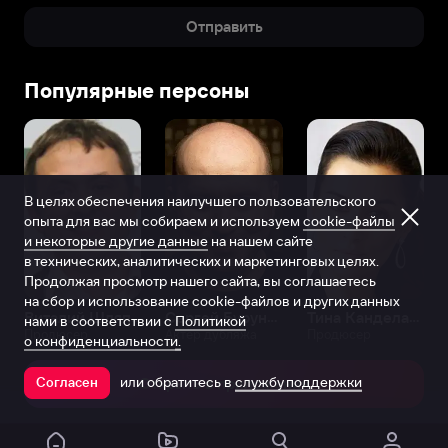
Отправить
Популярные персоны
В целях обеспечения наилучшего пользовательского
опыта для вас мы собираем и используем
cookie-файлы
и некоторые другие данные
на нашем сайте
в технических, аналитических и маркетинговых целях.
Продолжая просмотр нашего сайта, вы соглашаетесь
на сбор и использование cookie-файлов и других данных
Виталий Шляппо
Сергей Бурунов
Тина Канделаки
нами в соответствии с
Политикой
Продюсер
Актёр дубляжа
Продюсер
о конфиденциальности.
или обратитесь в
службу поддержки
Согласен
Открыть в приложении