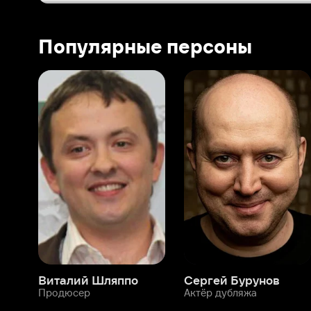
Виталий Шляппо
Сергей Бурунов
Тин
Продюсер
Актёр дубляжа
Прод
О нас
Разделы
О компании
Мой Иви