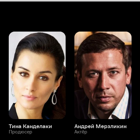
а Канделаки
Андрей Мерзликин
юсер
Актёр
Актёр
Мой Иви
Мэтт Мюррэй
Служба поддержки
Мы всегда готовы вам помочь.