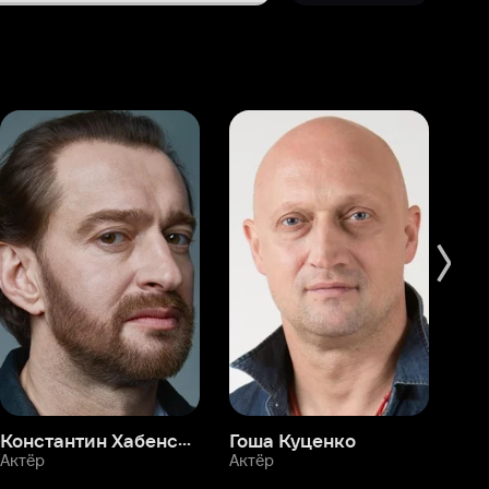
Константин Хабенский
Гоша Куценко
Фёдор Бондарчук
П
Актёр
Актёр
Ак