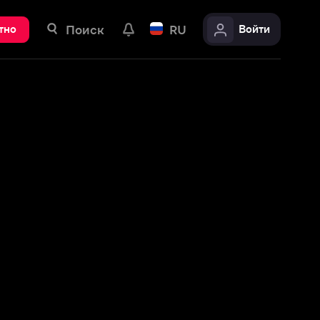
ск
RU
Войти