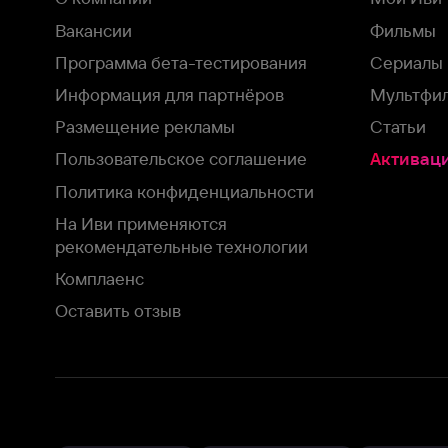
На Иви применяются
рекомендательные технологии
Комплаенс
Оставить отзыв
Загрузить в
Доступно в
Смотрите на
App Store
Google Play
Smart TV
В целях обеспечения наилучшего пользовательского опыта для ва
аналитических и маркетинговых целях. Продолжая просмотр нашего
©
2026
ООО «Иви.ру»
с
Политикой о конфиденциальности.
HBO ® and related service marks are the property of Home 
или обратитесь в
службу поддержки
Согласен