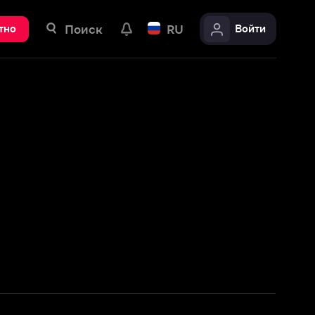
ск
RU
Войти