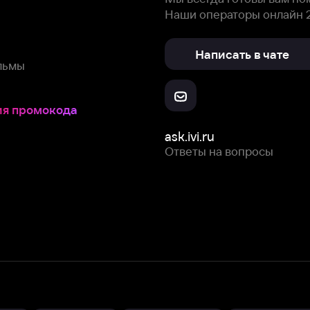
Ответы на вопросы
Скачайте из
Откройте в
Все устройства
RuStore
AppGallery
с мы собираем и используем
cookie-файлы и некоторые другие да
 сайта, вы соглашаетесь на сбор и использование cookie-файлов 
Box Office, Inc