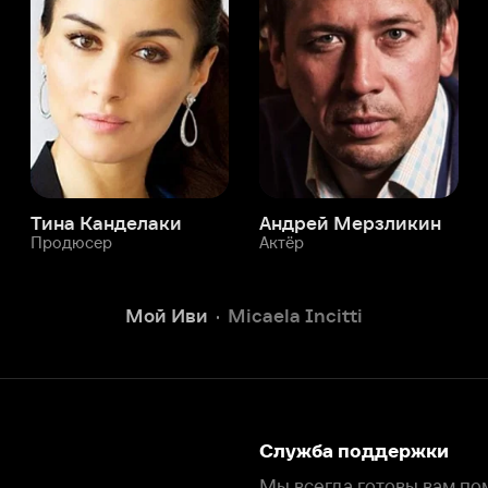
а Канделаки
Андрей Мерзликин
юсер
Актёр
Актёр
Мой Иви
Micaela Incitti
Служба поддержки
Мы всегда готовы вам помочь.
Наши операторы онлайн 24/7
Написать в чате
окода
ask.ivi.ru