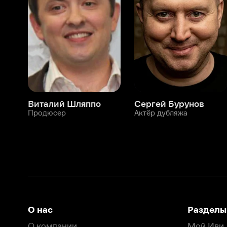
Виталий Шляппо
Сергей Бурунов
Тин
Продюсер
Актёр дубляжа
Прод
О нас
Разделы
О компании
Мой Иви
Вакансии
Фильмы
Программа бета-тестирования
Сериалы
Информация для партнёров
Мультфильмы
Размещение рекламы
Статьи
Пользовательское соглашение
Активация пром
Политика конфиденциальности