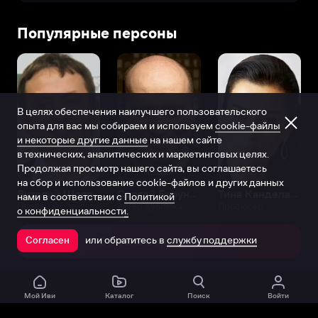
Популярные персоны
В целях обеспечения наилучшего пользовательского
опыта для вас мы собираем и используем
cookie-файлы
и некоторые другие данные
на нашем сайте
в технических, аналитических и маркетинговых целях.
Продолжая просмотр нашего сайта, вы соглашаетесь
на сбор и использование cookie-файлов и других данных
Виталий Шляппо
Сергей Бурунов
Тина Канделаки
нами в соответствии с
Политикой
Продюсер
Актёр дубляжа
Продюсер
о конфиденциальности.
или обратитесь в
службу поддержки
Согласен
Открыть в приложении
Мой Иви
Каталог
Поиск
Войти