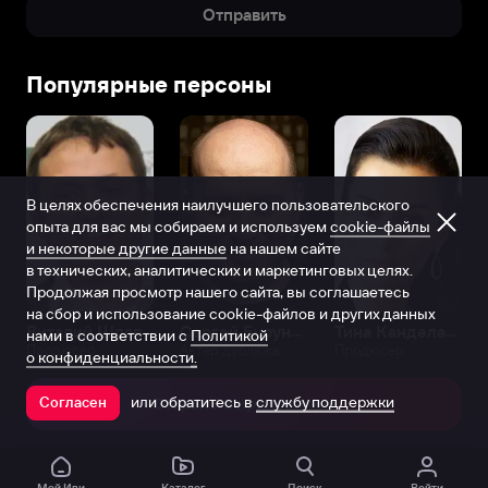
Отправить
Популярные персоны
В целях обеспечения наилучшего пользовательского
опыта для вас мы собираем и используем
cookie-файлы
и некоторые другие данные
на нашем сайте
в технических, аналитических и маркетинговых целях.
Продолжая просмотр нашего сайта, вы соглашаетесь
на сбор и использование cookie-файлов и других данных
Виталий Шляппо
Сергей Бурунов
Тина Канделаки
нами в соответствии с
Политикой
Продюсер
Актёр дубляжа
Продюсер
о конфиденциальности.
или обратитесь в
службу поддержки
Согласен
Открыть в приложении
Мой Иви
Каталог
Поиск
Войти