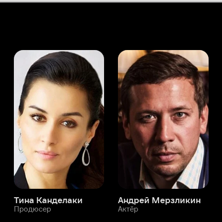
а Канделаки
Андрей Мерзликин
юсер
Актёр
Актёр
Мой Иви
Мишель Бил
Служба поддержки
Мы всегда готовы вам помочь.