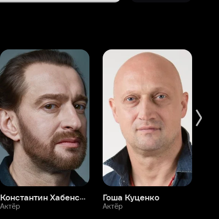
Константин Хабенский
Гоша Куценко
Фёдор Бондарчук
П
Актёр
Актёр
Ак