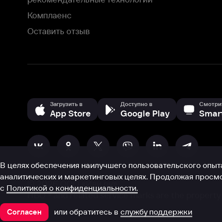
В целях обеспечения наилучшего пользовательского опыта для ва
аналитических и маркетинговых целях. Продолжая просмотр нашего
©
2026
ООО «Иви.ру»
с
Политикой о конфиденциальности.
HBO ® and related service marks are the property of Home 
или обратитесь в
службу поддержки
Согласен