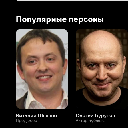
Виталий Шляппо
Сергей Бурунов
Тин
Продюсер
Актёр дубляжа
Прод
О нас
Разделы
О компании
Мой Иви