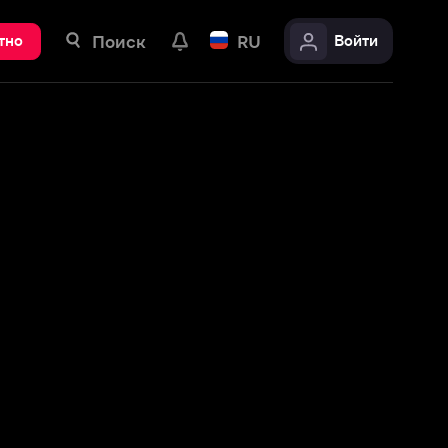
ск
RU
Войти