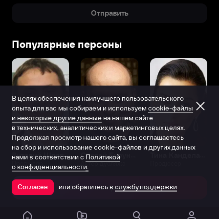
Отправить
Популярные персоны
В целях обеспечения наилучшего пользовательского
опыта для вас мы собираем и используем
cookie-файлы
и некоторые другие данные
на нашем сайте
в технических, аналитических и маркетинговых целях.
Продолжая просмотр нашего сайта, вы соглашаетесь
на сбор и использование cookie-файлов и других данных
Виталий Шляппо
Сергей Бурунов
Тина Канделаки
нами в соответствии с
Политикой
Продюсер
Актёр дубляжа
Продюсер
о конфиденциальности.
или обратитесь в
службу поддержки
Согласен
Открыть в приложении