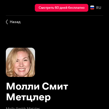
RU
Смотреть 60 дней бесплатно
Назад
Молли Смит
Метцлер
Molly Smith Metzler