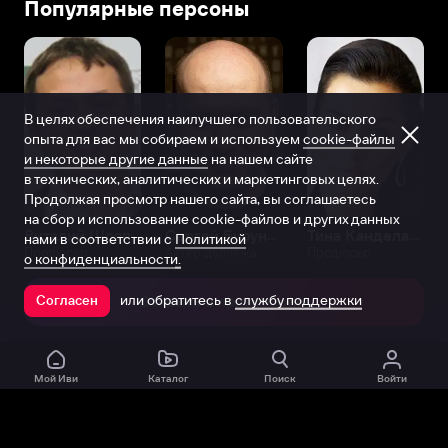
Популярные персоны
В целях обеспечения наилучшего пользовательского
опыта для вас мы собираем и используем
cookie-файлы
и некоторые другие данные
на нашем сайте
в технических, аналитических и маркетинговых целях.
Продолжая просмотр нашего сайта, вы соглашаетесь
на сбор и использование cookie-файлов и других данных
Виталий Шляппо
Сергей Бурунов
Тина Канделаки
нами в соответствии с
Политикой
Продюсер
Актёр дубляжа
Продюсер
о конфиденциальности.
или обратитесь в
службу поддержки
Согласен
Открыть в приложении
Мой Иви
Каталог
Поиск
Войти