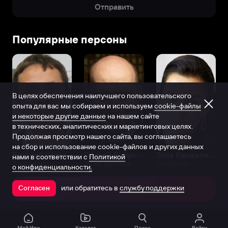
Отправить
Популярные персоны
В целях обеспечения наилучшего пользовательского
опыта для вас мы собираем и используем
cookie-файлы
и некоторые другие данные
на нашем сайте
в технических, аналитических и маркетинговых целях.
Продолжая просмотр нашего сайта, вы соглашаетесь
на сбор и использование cookie-файлов и других данных
Виталий Шляппо
Сергей Бурунов
Тина Канделаки
нами в соответствии с
Политикой
Продюсер
Актёр дубляжа
Продюсер
о конфиденциальности.
или обратитесь в
службу поддержки
Согласен
Открыть в приложении
Мой Иви
Каталог
Поиск
Войти