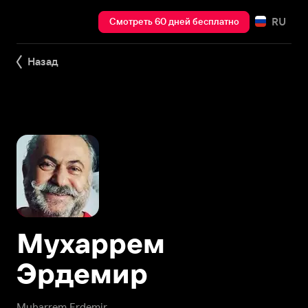
RU
Смотреть 60 дней бесплатно
Назад
Мухаррем
Эрдемир
Muharrem Erdemir