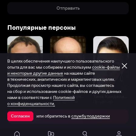
Отправить
Популярные персоны
В целях обеспечения наилучшего пользовательского
опыта для вас мы собираем и используем
cookie-файлы
и некоторые другие данные
на нашем сайте
в технических, аналитических и маркетинговых целях.
Продолжая просмотр нашего сайта, вы соглашаетесь
на сбор и использование cookie-файлов и других данных
Виталий Шляппо
Сергей Бурунов
Тина Канделаки
нами в соответствии с
Политикой
Продюсер
Актёр дубляжа
Продюсер
о конфиденциальности.
или обратитесь в
службу поддержки
Согласен
Открыть в приложении