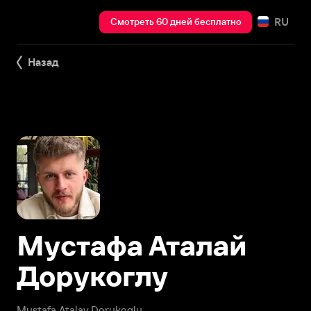
RU
Смотреть 60 дней бесплатно
Назад
Мустафа Аталай
Дорукоглу
Mustafa Atalay Dorukoglu