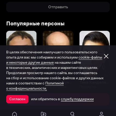
Отправить
Популярные персоны
В целях обеспечения наилучшего пользовательского
опыта для вас мы собираем и используем
cookie-файлы
и некоторые другие данные
на нашем сайте
в технических, аналитических и маркетинговых целях.
Продолжая просмотр нашего сайта, вы соглашаетесь
на сбор и использование cookie-файлов и других данных
Виталий Шляппо
Сергей Бурунов
Тина Канделаки
нами в соответствии с
Политикой
Продюсер
Актёр дубляжа
Продюсер
о конфиденциальности.
или обратитесь в
службу поддержки
Согласен
Открыть в приложении