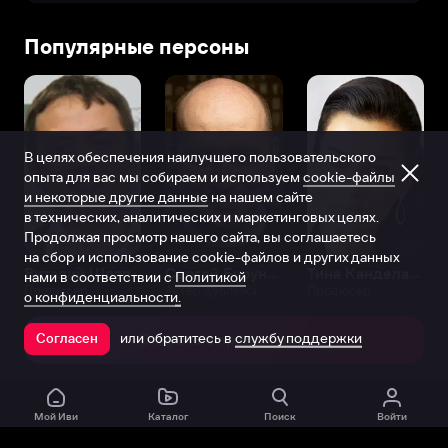
Популярные персоны
В целях обеспечения наилучшего пользовательского
опыта для вас мы собираем и используем
cookie-файлы
и некоторые другие данные
на нашем сайте
в технических, аналитических и маркетинговых целях.
Продолжая просмотр нашего сайта, вы соглашаетесь
на сбор и использование cookie-файлов и других данных
Виталий Шляппо
Сергей Бурунов
Тина Канделаки
нами в соответствии с
Политикой
Продюсер
Актёр дубляжа
Продюсер
о конфиденциальности.
или обратитесь в
службу поддержки
Согласен
Открыть в приложении
Мой Иви
Каталог
Поиск
Войти