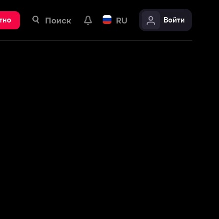
ск
RU
Войти