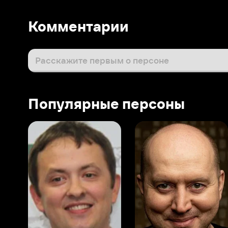
Популярные персоны
Виталий Шляппо
Сергей Бурунов
Тин
Продюсер
Актёр дубляжа
Прод