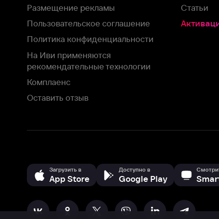
Загрузить в
Доступно в
Смотрите на
App Store
Google Play
Smart TV
В целях обеспечения наилучшего пользовательского опыта для ва
аналитических и маркетинговых целях. Продолжая просмотр нашего
©
2026
ООО «Иви.ру»
с
Политикой о конфиденциальности.
HBO ® and related service marks are the property of Home 
или обратитесь в
службу поддержки
Согласен