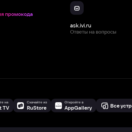
Скачайте из
Откройте в
Все устройства
RuStore
AppGallery
с мы собираем и используем
cookie-файлы и некоторые другие да
 сайта, вы соглашаетесь на сбор и использование cookie-файлов 
Box Office, Inc