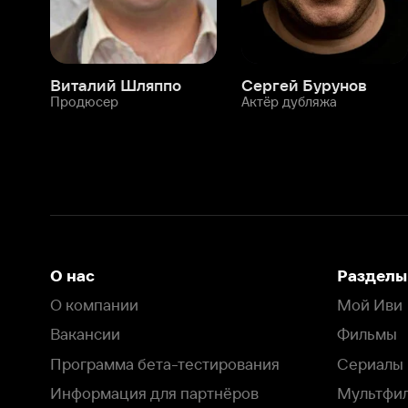
О нас
Разделы
О компании
Мой Иви
Вакансии
Фильмы
Программа бета-тестирования
Сериалы
Информация для партнёров
Мультфильмы
Размещение рекламы
Статьи
Пользовательское соглашение
Активация пром
Политика конфиденциальности
На Иви применяются
рекомендательные технологии
Комплаенс
Оставить отзыв