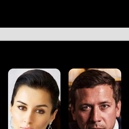
а Канделаки
Андрей Мерзликин
юсер
Актёр
Актёр
Мой Иви
Надя Терешкевич