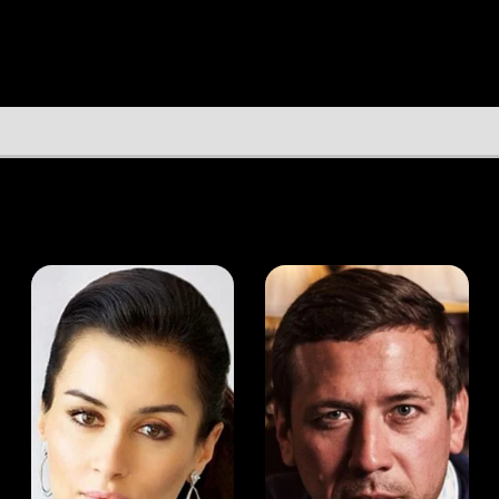
а Канделаки
Андрей Мерзликин
юсер
Актёр
Актёр
Мой Иви
Назан Дипер