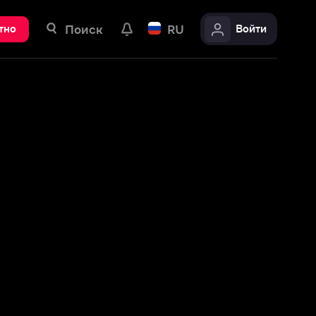
ск
RU
Войти