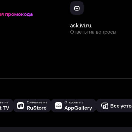
Скачайте из
Откройте в
Все устройства
RuStore
AppGallery
с мы собираем и используем
cookie-файлы и некоторые другие да
 сайта, вы соглашаетесь на сбор и использование cookie-файлов 
Box Office, Inc