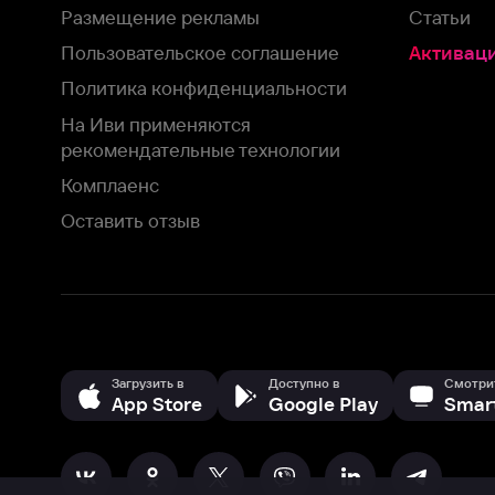
Загрузить в
Доступно в
Смотрите на
App Store
Google Play
Smart TV
В целях обеспечения наилучшего пользовательского опыта для ва
аналитических и маркетинговых целях. Продолжая просмотр нашего
©
2026
ООО «Иви.ру»
с
Политикой о конфиденциальности.
HBO ® and related service marks are the property of Home 
или обратитесь в
службу поддержки
Согласен