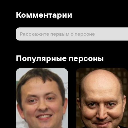
Популярные персоны
Виталий Шляппо
Сергей Бурунов
Тин
Продюсер
Актёр дубляжа
Прод