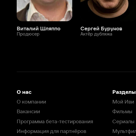
О нас
Разделы
О компании
Мой Иви
Вакансии
Фильмы
Программа бета-тестирования
Сериалы
Информация для партнёров
Мультфильмы
Размещение рекламы
Статьи
Пользовательское соглашение
Активация пром
Политика конфиденциальности
На Иви применяются
рекомендательные технологии
Комплаенс
Оставить отзыв