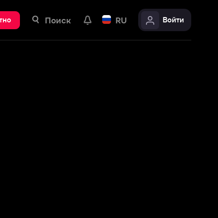
ск
RU
Войти