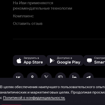
В целях обеспечения наилучшего пользовательского опыта для ва
аналитических и маркетинговых целях. Продолжая просмотр нашего
©
2026
ООО «Иви.ру»
с
Политикой о конфиденциальности.
HBO ® and related service marks are the property of Home 
или обратитесь в
службу поддержки
Согласен