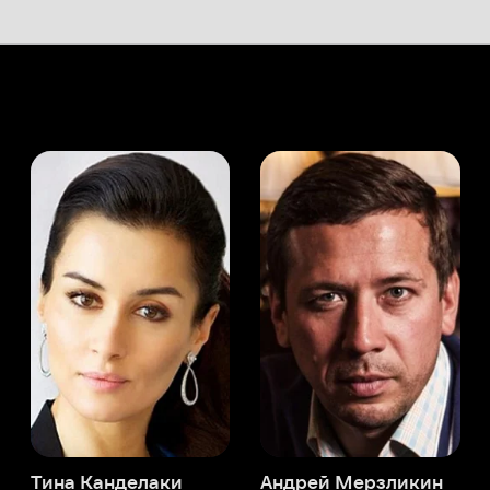
а Канделаки
Андрей Мерзликин
юсер
Актёр
Актёр
Мой Иви
Нед Беллами
Служба поддержки
Мы всегда готовы вам помочь.
Наши операторы онлайн 24/7