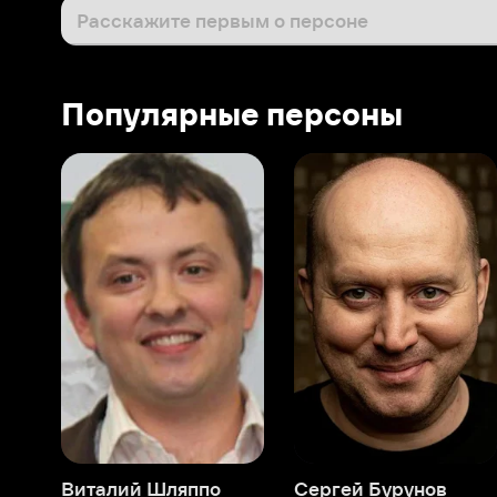
Виталий Шляппо
Сергей Бурунов
Тин
Продюсер
Актёр дубляжа
Прод
О нас
Разделы
О компании
Мой Иви
Вакансии
Фильмы