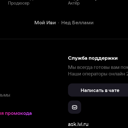
Написать в чате
окода
ask.ivi.ru
Ответы на вопросы
Скачайте из
Откройте в
Все устройства
RuStore
AppGallery