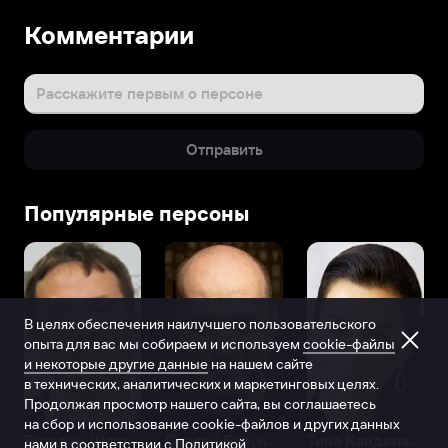
Комментарии
Расскажите первым о персоне
Отправить
Популярные персоны
В целях обеспечения наилучшего пользовательского
опыта для вас мы собираем и используем
cookie-файлы
и некоторые другие данные
на нашем сайте
в технических, аналитических и маркетинговых целях.
Продолжая просмотр нашего сайта, вы соглашаетесь
на сбор и использование cookie-файлов и других данных
Виталий Шляппо
Сергей Бурунов
Тина Канделаки
нами в соответствии с
Политикой