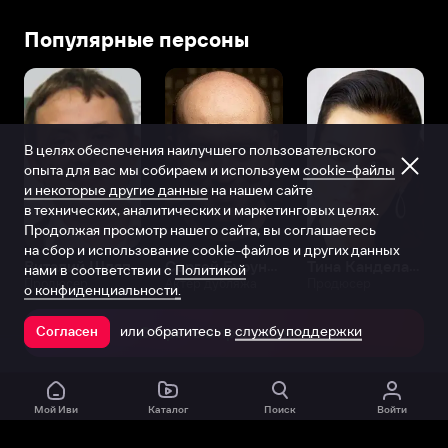
Популярные персоны
В целях обеспечения наилучшего пользовательского
опыта для вас мы собираем и используем
cookie-файлы
и некоторые другие данные
на нашем сайте
в технических, аналитических и маркетинговых целях.
Продолжая просмотр нашего сайта, вы соглашаетесь
на сбор и использование cookie-файлов и других данных
Виталий Шляппо
Сергей Бурунов
Тина Канделаки
нами в соответствии с
Политикой
Продюсер
Актёр дубляжа
Продюсер
о конфиденциальности.
или обратитесь в
службу поддержки
Согласен
Открыть в приложении
Мой Иви
Каталог
Поиск
Войти