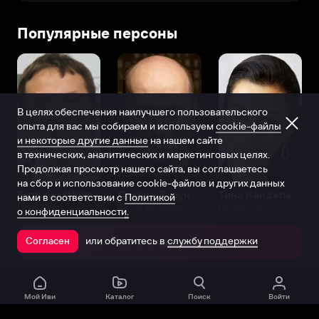
Популярные персоны
В целях обеспечения наилучшего пользовательского
опыта для вас мы собираем и используем
cookie-файлы
и некоторые другие данные
на нашем сайте
в технических, аналитических и маркетинговых целях.
Продолжая просмотр нашего сайта, вы соглашаетесь
на сбор и использование cookie-файлов и других данных
Виталий Шляппо
Сергей Бурунов
Тина Канделаки
нами в соответствии с
Политикой
Продюсер
Актёр дубляжа
Продюсер
о конфиденциальности.
или обратитесь в
службу поддержки
Согласен
Открыть в приложении
Мой Иви
Каталог
Поиск
Войти