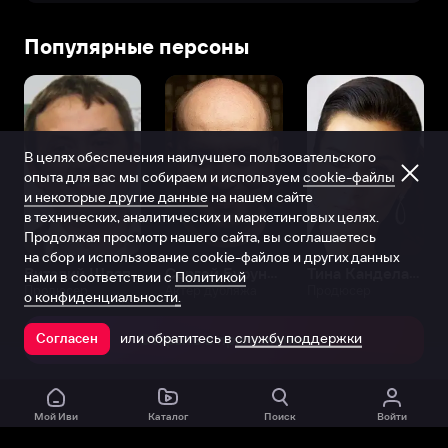
Популярные персоны
В целях обеспечения наилучшего пользовательского
опыта для вас мы собираем и используем
cookie-файлы
и некоторые другие данные
на нашем сайте
в технических, аналитических и маркетинговых целях.
Продолжая просмотр нашего сайта, вы соглашаетесь
на сбор и использование cookie-файлов и других данных
Виталий Шляппо
Сергей Бурунов
Тина Канделаки
нами в соответствии с
Политикой
Продюсер
Актёр дубляжа
Продюсер
о конфиденциальности.
или обратитесь в
службу поддержки
Согласен
Открыть в приложении
Мой Иви
Каталог
Поиск
Войти