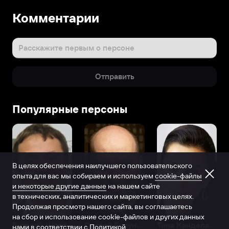
Комментарии
Расскажите первым о персоне
Отправить
Популярные персоны
В целях обеспечения наилучшего пользовательского
опыта для вас мы собираем и используем
cookie-файлы
и некоторые другие данные
на нашем сайте
в технических, аналитических и маркетинговых целях.
Продолжая просмотр нашего сайта, вы соглашаетесь
на сбор и использование cookie-файлов и других данных
Виталий Шляппо
Сергей Бурунов
Тина Канделаки
нами в соответствии с
Политикой