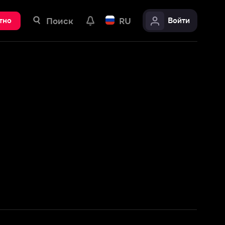
ск
RU
Войти