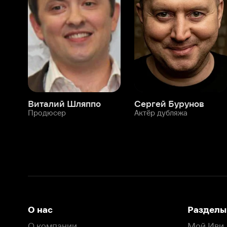
Виталий Шляппо
Сергей Бурунов
Тин
Продюсер
Актёр дубляжа
Прод
О нас
Разделы
О компании
Мой Иви
Вакансии
Фильмы
Программа бета-тестирования
Сериалы
Информация для партнёров
Мультфильмы
Размещение рекламы
Статьи
Пользовательское соглашение
Активация пром
Политика конфиденциальности