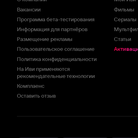
На Иви применяются
рекомендательные технологии
Комплаенс
Оставить отзыв
Загрузить в
Доступно в
Смотрите на
App Store
Google Play
Smart TV
В целях обеспечения наилучшего пользовательского опыта для ва
аналитических и маркетинговых целях. Продолжая просмотр нашего
©
2026
ООО «Иви.ру»
с
Политикой о конфиденциальности.
HBO ® and related service marks are the property of Home 
или обратитесь в
службу поддержки
Согласен