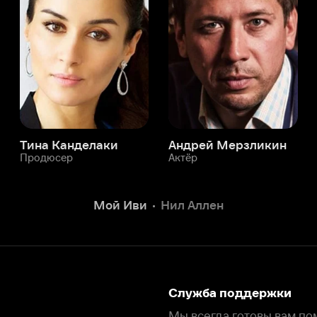
а Канделаки
Андрей Мерзликин
юсер
Актёр
Актёр
Мой Иви
Нил Аллен
Служба поддержки
Мы всегда готовы вам помочь.
Наши операторы онлайн 24/7
Написать в чате
окода
ask.ivi.ru