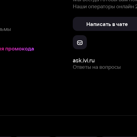
Ответы на вопросы
Скачайте из
Откройте в
Все устройства
RuStore
AppGallery
с мы собираем и используем
cookie-файлы и некоторые другие да
 сайта, вы соглашаетесь на сбор и использование cookie-файлов 
Box Office, Inc