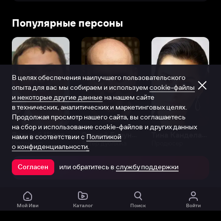
Популярные персоны
В целях обеспечения наилучшего пользовательского
опыта для вас мы собираем и используем
cookie-файлы
и некоторые другие данные
на нашем сайте
в технических, аналитических и маркетинговых целях.
Продолжая просмотр нашего сайта, вы соглашаетесь
на сбор и использование cookie-файлов и других данных
Виталий Шляппо
Сергей Бурунов
Тина Канделаки
нами в соответствии с
Политикой
Продюсер
Актёр дубляжа
Продюсер
о конфиденциальности.
или обратитесь в
службу поддержки
Согласен
Открыть в приложении
Мой Иви
Каталог
Поиск
Войти