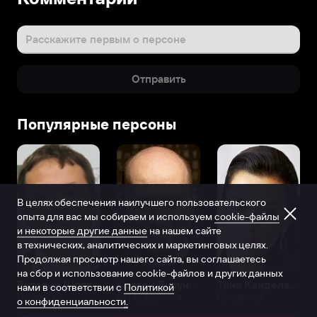
Расскажите первым о персоне
Отправить
Популярные персоны
В целях обеспечения наилучшего пользовательского
опыта для вас мы собираем и используем
cookie-файлы
и некоторые другие данные
на нашем сайте
в технических, аналитических и маркетинговых целях.
Продолжая просмотр нашего сайта, вы соглашаетесь
на сбор и использование cookie-файлов и других данных
Виталий Шляппо
Сергей Бурунов
Тина Канделаки
нами в соответствии с
Политикой
Продюсер
Актёр дубляжа
Продюсер
о конфиденциальности.