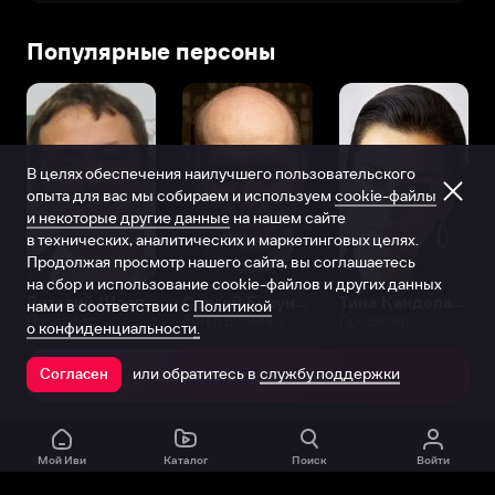
Популярные персоны
В целях обеспечения наилучшего пользовательского
опыта для вас мы собираем и используем
cookie-файлы
и некоторые другие данные
на нашем сайте
в технических, аналитических и маркетинговых целях.
Продолжая просмотр нашего сайта, вы соглашаетесь
на сбор и использование cookie-файлов и других данных
Виталий Шляппо
Сергей Бурунов
Тина Канделаки
нами в соответствии с
Политикой
Продюсер
Актёр дубляжа
Продюсер
о конфиденциальности.
или обратитесь в
службу поддержки
Согласен
Открыть в приложении
Мой Иви
Каталог
Поиск
Войти