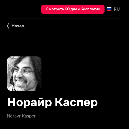
RU
Смотреть 60 дней бесплатно
Назад
Норайр Каспер
Norayr Kasper