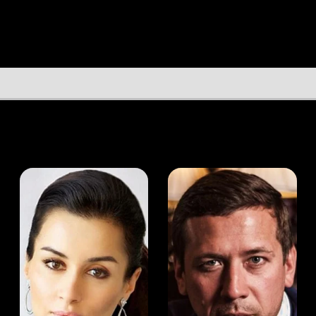
а Канделаки
Андрей Мерзликин
юсер
Актёр
Актёр
Мой Иви
Норберт Гилберт