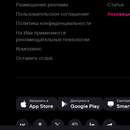
Загрузить в
Доступно в
Смотрите на
App Store
Google Play
Smart TV
В целях обеспечения наилучшего пользовательского опыта для ва
аналитических и маркетинговых целях. Продолжая просмотр нашего
©
2026
ООО «Иви.ру»
с
Политикой о конфиденциальности.
HBO ® and related service marks are the property of Home 
или обратитесь в
службу поддержки
Согласен