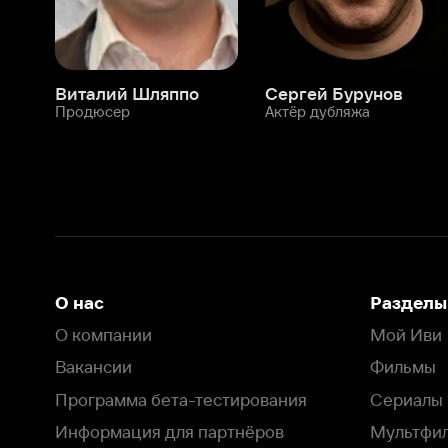
О нас
Разделы
О компании
Мой Иви
Вакансии
Фильмы
Программа бета-тестирования
Сериалы
Информация для партнёров
Мультфильмы
Размещение рекламы
Статьи
Пользовательское соглашение
Активация пром
Политика конфиденциальности
На Иви применяются
рекомендательные технологии
Комплаенс
Оставить отзыв