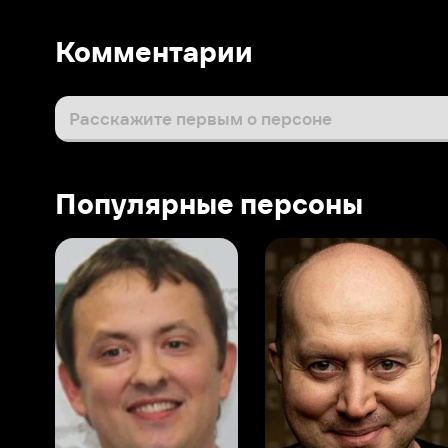
Популярные персоны
Виталий Шляппо
Сергей Бурунов
Тин
Продюсер
Актёр дубляжа
Прод