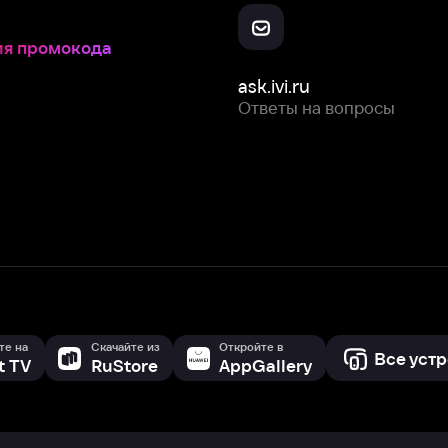
Скачайте из
Откройте в
Все устройства
RuStore
AppGallery
с мы собираем и используем
cookie-файлы и некоторые другие да
 сайта, вы соглашаетесь на сбор и использование cookie-файлов 
Box Office, Inc