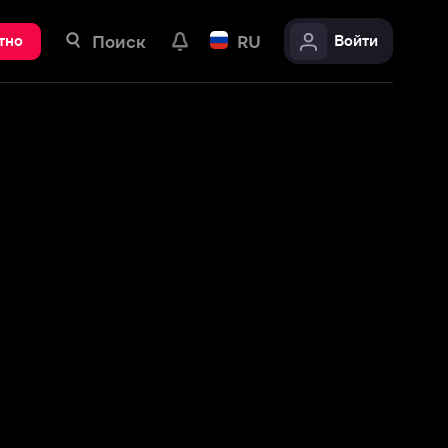
ск
RU
Войти