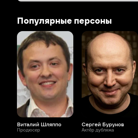
Виталий Шляппо
Сергей Бурунов
Тин
Продюсер
Актёр дубляжа
Прод
О нас
Разделы
О компании
Мой Иви