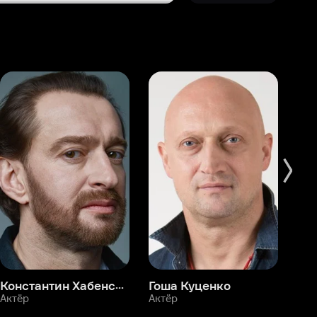
Константин Хабенский
Гоша Куценко
Фёдор Бондарчук
П
Актёр
Актёр
Ак