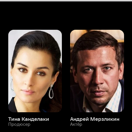
а Канделаки
Андрей Мерзликин
юсер
Актёр
Актёр
Мой Иви
НТР мл.
Служба поддержки
Мы всегда готовы вам помочь.