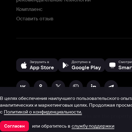
В целях обеспечения наилучшего пользовательского опыта для ва
аналитических и маркетинговых целях. Продолжая просмотр нашего
©
2026
ООО «Иви.ру»
с
Политикой о конфиденциальности.
HBO ® and related service marks are the property of Home 
или обратитесь в
службу поддержки
Согласен