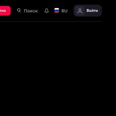
ск
RU
Войти