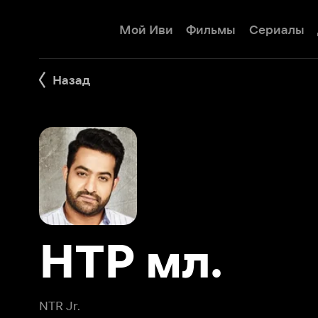
Мой Иви
Фильмы
Сериалы
Детям
Назад
НТР мл.
NTR Jr.