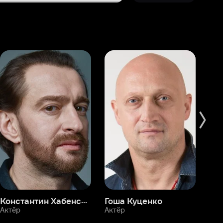
Константин Хабенский
Гоша Куценко
Фёдор Бондарчук
П
Актёр
Актёр
Ак