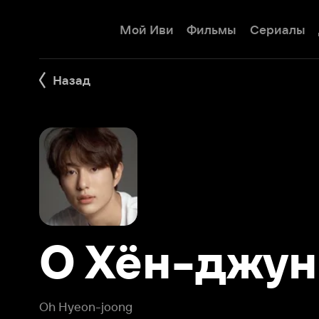
Мой Иви
Фильмы
Сериалы
Детям
Назад
О Хён-джун
Oh Hyeon-joong