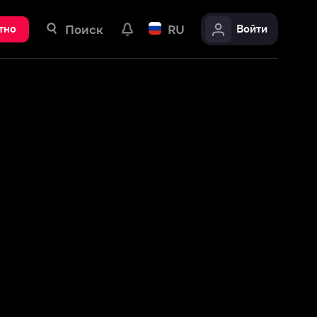
ск
RU
Войти