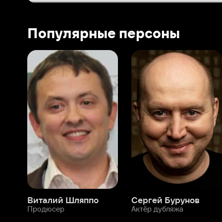
Виталий Шляппо
Сергей Бурунов
Тин
Продюсер
Актёр дубляжа
Прод
О нас
Разделы
О компании
Мой Иви