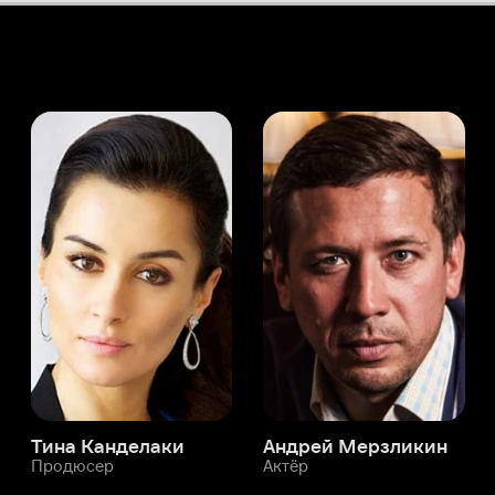
а Канделаки
Андрей Мерзликин
юсер
Актёр
Актёр
Мой Иви
О Хён-джун
Служба поддержки
Мы всегда готовы вам помочь.